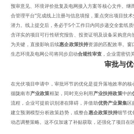
预审意见、环境评价批复及电网接入方案等核心文件。继
合管理平台”完成线上注册与信息填报，重点突出项目技术
潜力。线上提交后，务必于5个工作日内同步递交全套纸
含详实的项目可行性研究报告、投资证明及设备采购意向
为关键，直接影响后续
惠企政策扶持
资源的匹配效率。窗
生态环境及电网公司将同步启动
合规性审查
，企业需密切
审批与优
在光伏项目申请中，审批环节的优化是提升落地效率的核
循陇南市
产业政策
框架，同时充分利用
产业扶持政策
中的
流程，企业可提前识别潜在障碍，并借助
优势产业聚集
区
建立预测模型分析政策趋势，或整合
惠企政策扶持
细节优
动态调整策略。这不仅加速了补贴获取，还强化了项目在